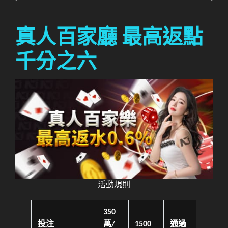
真人百家廳 最高返點
千分之六
活動規則
350
投注
萬/
1500
通過