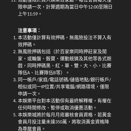
活動僅限於真人娛樂百家廳。每位會員每天僅
限申請一次，計算週期為當日中午12:00至隔日
上午11:59。
注意事項：
本活動僅計算有效押碼，無風險投注不算入有
效押碼。
無風險押碼包括（於百家樂同時押莊家及閒
家，或輪盤、骰寶、運動競猜及其他等各式遊
戲，同時押碼黑、紅，單、雙，大、小，比賽
隊伍A、比賽隊伍B等）。
同一帳戶/家庭/電話號碼/儲值地點/銀行帳戶/
相似或同一IP位置/共享電腦/網路環境，僅限
申請一次。
本娛樂平台對本活動保有最終解釋權，有權在
任何時間修改、暫停或取消優惠活動。
本娛樂城將於每月月底審核會員資格，若黃金
會員月投注量未達350萬，將取消黃金資格降
為尊龍會員。