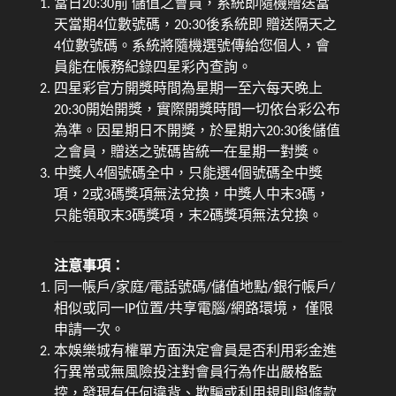
當日20:30前 儲值之會員，系統即隨機贈送當
天當期4位數號碼，20:30後系統即 贈送隔天之
4位數號碼。系統將隨機選號傳給您個人，會
員能在帳務紀錄四星彩內查詢。
四星彩官方開獎時間為星期一至六每天晚上
20:30開始開獎，實際開獎時間一切依台彩公布
為準。因星期日不開獎，於星期六20:30後儲值
之會員，贈送之號碼皆統一在星期一對獎。
中獎人4個號碼全中，只能選4個號碼全中獎
項，2或3碼獎項無法兌換，中獎人中末3碼，
只能領取末3碼獎項，末2碼獎項無法兌換。
注意事項：
同一帳戶/家庭/電話號碼/儲值地點/銀行帳戶/
相似或同一IP位置/共享電腦/網路環境， 僅限
申請一次。
本娛樂城有權單方面決定會員是否利用彩金進
行異常或無風險投注對會員行為作出嚴格監
控，發現有任何違背、欺騙或利用規則與條款