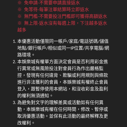
※ 免申請-不需要申請直接返水
※ 免等待-每筆注單結算時立即返水
※ 無門檻-不需要投注門檻即可獲得高額返水
※ 無上限-返水沒有每週上限，下注越多返水
越多
本優惠活動僅限同一帳戶/家庭/電話號碼/儲值
地點/銀行帳戶/相似或同一IP位置/共享電腦/網
路環境。
本娛樂城有權單方面決定會員是否利用彩金進
行異常或無風險投注對會員行為作出嚴格監
控，發現有任何違背、欺騙或利用規則與條款
進行非法獲利的會員，本娛樂城有權終止會員
登入，跟暫停使用本網站，和沒收彩金及盈利
的權利無須通知。
為避免對文字的理解差異或活動如有任何異
動，本娛樂城有權在任何時間，修改、暫停或
取消優惠活動。並保有此活動的最終解釋及更
改權利。