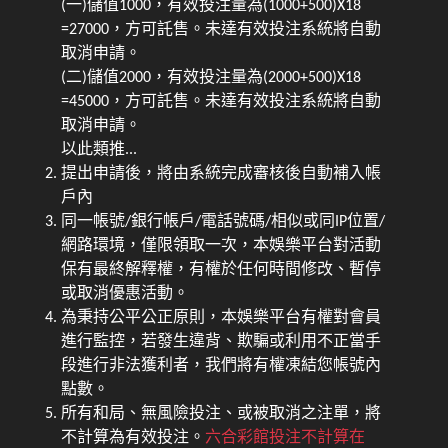
(一)儲值1000，有效投注量為(1000+500)X18
=27000，方可託售。未達有效投注系統將自動
取消申請。
(二)儲值2000，有效投注量為(2000+500)X18
=45000，方可託售。未達有效投注系統將自動
取消申請。
以此類推...
提出申請後，將由系統完成審核後自動補入帳
戶內
同一帳號/銀行帳戶/電話號碼/相似或同IP位置/
網路環境，僅限領取一次，本娛樂平台對活動
保有最終解釋權，有權於任何時間修改、暫停
或取消優惠活動。
為秉持公平公正原則，本娛樂平台有權對會員
進行監控，若發生違背、欺騙或利用不正當手
段進行非法獲利者，我們將有權凍結您帳號內
點數。
所有和局、無風險投注、或被取消之注單，將
不計算為有效投注。
六合彩館投注不計算在