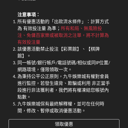
注意事項：
所有優惠活動的「出款流水條件」：計算方式
為 有效投注量 為準；
所有和局、無風險投
注、免傭百家樂或被取消之注單，將不計算為
有效投注量
該優惠活動禁止投注【彩票館】、【棋牌
館】。
同一帳號/銀行帳戶/電話號碼/相似或同IP位置/
網路環境，僅限領取一次。
為秉持公平公正原則，九牛娛樂城有權對會員
進行監控，若發生違背、欺騙或利用 非正當手
段進行非法獲利者，我們將有權凍結您帳號內
點數。
九牛娛樂城保有最終解釋權，並可在任何時
間，修改、暫停或取消優惠活動。
領取優惠