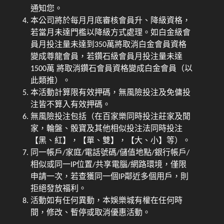
通知您。
本公司將於每月月底審核會員升、降級資格，
若當月未達門檻以降級方式處理。如白金級會
員月投注量未達到350萬將取消白金會員資格
變成尊龍會員，若鑽石級會員月投注量未達
1500萬 將取消鑽石會員資格變成白金會員（以
此類推）。
本活動計算限有效押碼，無風險投注及免傭投
注皆不算入有效押碼。
無風險投注包括（在百家樂同時投注莊家及閒
家，輪盤、骰寶及其他相似投注法同時投注
【黑、紅】，【單、雙】，【大、小】等）。
同一帳戶/家庭/電話號碼/儲值地點/銀行帳戶/
相似或同一IP位置/共享電腦/網路環境，僅限
申請一次，若查獲同一個IP鄰近多個用戶，則
拒絕發放福利。
活動如有任何異動，本娛樂城有權在任何時
間，修改、暫停或取消優惠活動。