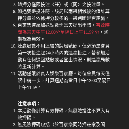
總押分僅限投注〈莊〉或〈閒〉之投注量。
如遇雙邊投注時，該局以兩邊相減後的值計算
押分量並依據押分較多的一邊判斷是否連贏。
百家樂連贏加送點數需當天提出申請，
有效時
間為當天中午12:00分至隔日上午11:59 分
，逾
期視為無效。
連贏局數不用連續的牌局號碼，但必須是會員
第一次投注起24小時內的連贏投注，若參加活
動有任何退回點數或者登出情況，則連贏局數
將重新計算。
活動僅限於真人娛樂百家廳。每位會員每天僅
限申請一次，計算週期為當日中午12:00至隔日
上午11:59。
注意事項：
本活動僅計算有效押碼，無風險投注不算入有
效押碼。
無風險押碼包括（於百家樂同時押莊家及閒