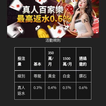
活動規則
350
投注
萬/
1500
通過
量
基本
月
萬/月
邀約
級別
尊龍
黃金
白金
鑽石
真人
0.3％
0.4％
0.5％
0.6％
返水