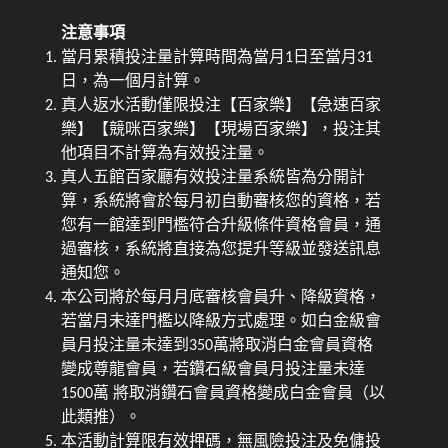
注意事項
當月累積投注量計算時間為當月1日至當月31
日，為一個月計算。
真人返水活動僅限投注【百家樂】【急速百家
樂】【競咪百家樂】【現場百家樂】，投注其
他項目不計算為有效投注量。
真人五館百家廳有效投注量系統皆為分開計
算，系統將會於每月初自動審核您的資格，若
您有一館達到門檻符合升級條件資格會員，通
過審核，系統將直接為您提升等級並發送訊息
通知您。
本公司將於每月月底審核會員升、降級資格，
若當月未達門檻以降級方式處理。如白金級會
員月投注量未達到350萬將取消白金會員資格
變成尊龍會員，若鑽石級會員月投注量未達
1500萬 將取消鑽石會員資格變成白金會員（以
此類推）。
本活動計算限有效押碼，無風險投注及免傭投