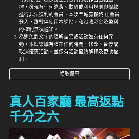
控，發現有任何違背、欺騙或利用規則與條款
進行非法獲利的會員，本娛樂城有權終 止會員
登入，跟暫停使用本網站，和沒收彩金及盈利
的權利無須通知。
為避免對文字的理解差異或活動如有任何異
動，本娛樂城有權在任何時間，修改、暫停或
取消優惠活動。並保有活動最終解釋及更改權
利。
領取優惠
真人百家廳 最高返點
千分之六