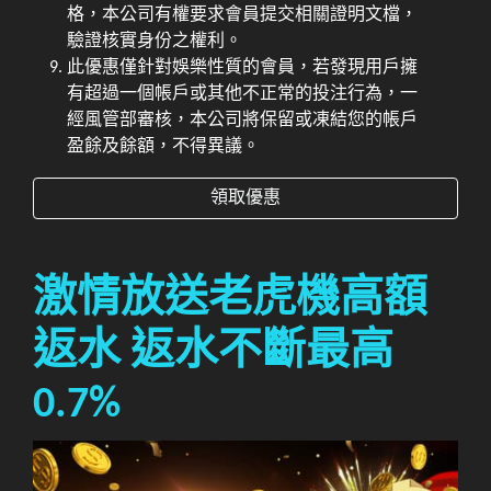
格，本公司有權要求會員提交相關證明文檔，
驗證核實身份之權利。
此優惠僅針對娛樂性質的會員，若發現用戶擁
有超過一個帳戶或其他不正常的投注行為，一
經風管部審核，本公司將保留或凍結您的帳戶
盈餘及餘額，不得異議。
領取優惠
激情放送老虎機高額
返水 返水不斷最高
0.7%