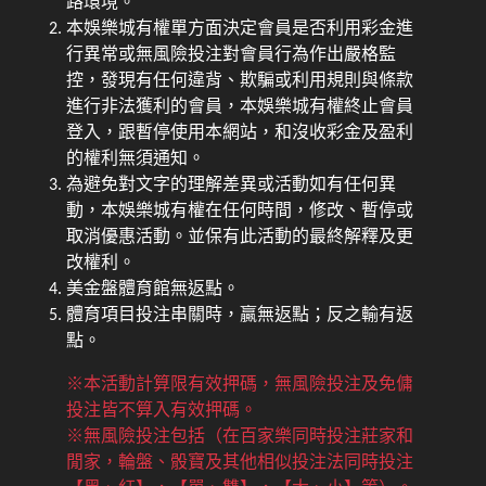
路環境。
本娛樂城有權單方面決定會員是否利用彩金進
行異常或無風險投注對會員行為作出嚴格監
控，發現有任何違背、欺騙或利用規則與條款
進行非法獲利的會員，本娛樂城有權終止會員
登入，跟暫停使用本網站，和沒收彩金及盈利
的權利無須通知。
為避免對文字的理解差異或活動如有任何異
動，本娛樂城有權在任何時間，修改、暫停或
取消優惠活動。並保有此活動的最終解釋及更
改權利。
美金盤體育館無返點。
體育項目投注串關時，贏無返點；反之輸有返
點。
※本活動計算限有效押碼，無風險投注及免傭
投注皆不算入有效押碼。
※無風險投注包括（在百家樂同時投注莊家和
閒家，輪盤、骰寶及其他相似投注法同時投注