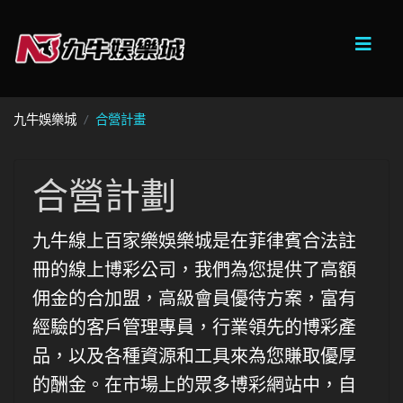
九牛娛樂城
合營計畫
合營計劃
九牛線上百家樂娛樂城是在菲律賓合法註
冊的線上博彩公司，我們為您提供了高額
佣金的合加盟，高級會員優待方案，富有
經驗的客戶管理專員，行業領先的博彩產
品，以及各種資源和工具來為您賺取優厚
的酬金。在市場上的眾多博彩網站中，自