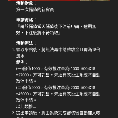
活動對象：
第一次儲值的新會員
申請資格：
『請於儲值當天儲值後下注前申請，逾期無
效，下注後將不符領取』
活動辦法：
領取贈點後，將無法再申請體驗金且需滿18倍
流水
範例：
(一)儲值1000，有效投注量為(1000+500)X18
=27000，方可託售。未達有效投注系統將自動
取消申請。
(二)儲值2000，有效投注量為(2000+500)X18
=45000，方可託售。未達有效投注系統將自動
取消申請。
以此類推...
提出申請後，將由系統完成審核後自動補入帳