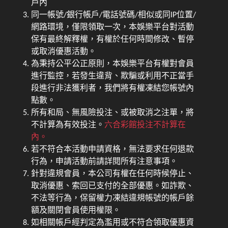
戶內
同一帳號/銀行帳戶/電話號碼/相似或同IP位置/
網路環境，僅限領取一次，本娛樂平台對活動
保有最終解釋權，有權於任何時間修改、暫停
或取消優惠活動。
為秉持公平公正原則，本娛樂平台有權對會員
進行監控，若發生違背、欺騙或利用不正當手
段進行非法獲利者，我們將有權凍結您帳號內
點數。
所有和局、無風險投注、或被取消之注單，將
不計算為有效投注。
六合彩館投注不計算在
內。
若不符合本活動申請資格，無法要求任何退款
行為，申請活動前請詳閱所有注意事項。
針對違規會員，本公司有權在任何時候停止、
取消優惠、索回已支付的全部優惠。如詐欺、
不法等行為，保留權力凍結違規帳號的帳戶餘
額及關閉會員使用權限。
如相關帳戶經判定為濫用或不符合領取優惠資