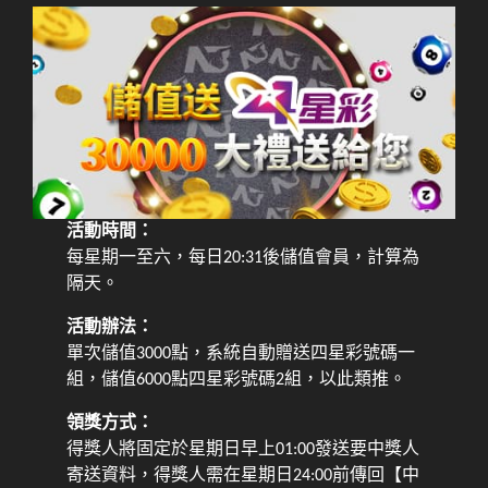
活動時間：
每星期一至六，每日20:31後儲值會員，計算為
隔天。
活動辦法：
單次儲值3000點，系統自動贈送四星彩號碼一
組，儲值6000點四星彩號碼2組，以此類推。
領獎方式：
得獎人將固定於星期日早上01:00發送要中獎人
寄送資料，得獎人需在星期日24:00前傳回【中