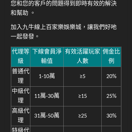
您和您的客戶的問題得到即時有效的解決
和幫助 。
加入九牛線上百家樂娛樂城，讓我們好吔
一起發發。
代理等
下線會員淨
有效活躍玩家
佣金比
級
輸值
人數
例
普通代
1-10萬
≥5
20%
理
中級代
11萬-30萬
≥15
25%
理
高級代
31萬-50萬
≥25
30%
理
特級代