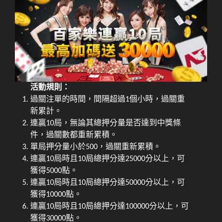
活動規則：
過關注單的時間，間隔超過1個小時，過關重
新累計。
連贏10局，無論其總押分量是否達到中獎條
件，過關數都重新累積。
單局押分量小於500，過關重新累積。
連贏10局時且10局總押分達25000分以上，可
獲得5000點。
連贏10局時且10局總押分達50000分以上，可
獲得10000點。
連贏10局時且10局總押分達100000分以上，可
獲得30000點。